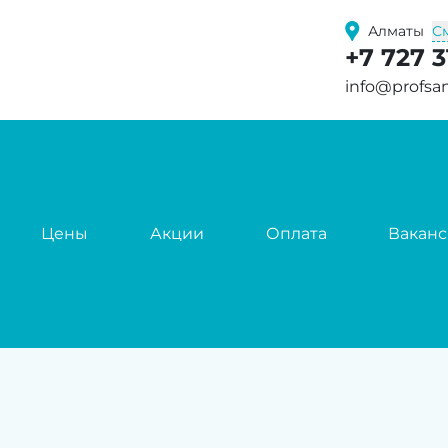
С
Алматы
+7 727 3
info@profsa
Цены
Акции
Оплата
Вакан