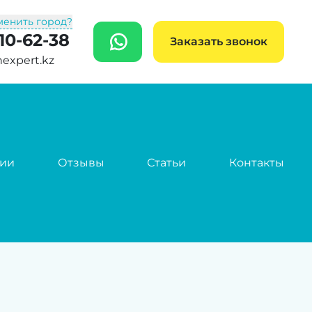
менить город?
10-62-38
WhatsApp
Заказать звонок
nexpert.kz
сии
Отзывы
Статьи
Контакты