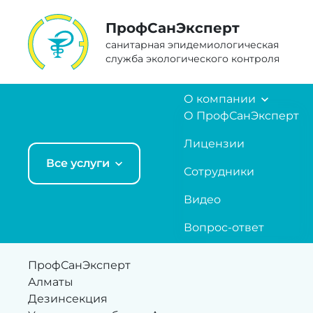
ПрофCанЭксперт
санитарная эпидемиологическая
служба экологического контроля
О компании
О ПрофСанЭксперт
Лицензии
Все услуги
Сотрудники
Видео
Вопрос-ответ
ПрофСанЭксперт
Алматы
Дезинсекция