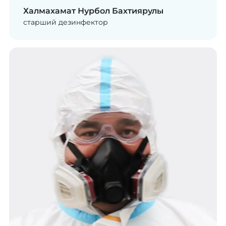
Халмахамат Нурбол Бахтиярулы
старший дезинфектор