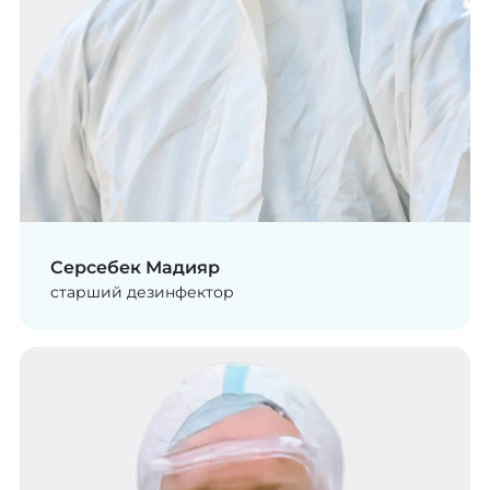
Серсебек Мадияр
старший дезинфектор