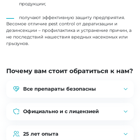
продукции;
получают эффективную защиту предприятия.
Весомое отличие pest control от дератизации и
дезинсекции – профилактика и устранение причин, а
не последствий нашествия вредных насекомых или
грызунов.
Почему вам стоит обратиться к нам?
Все препараты безопасны
Используем только безопасные
сертифицированные препараты.
Официально и с лицензией
Вы можете быть спокойны за здоровье,
имущество и экологию
Работаем официально и по договору
в строгом соответствии с национальными
25 лет опыта
и международными стандартами качества