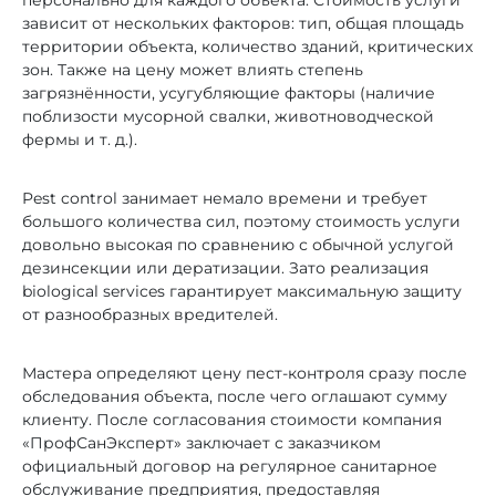
персонально для каждого объекта. Стоимость услуги
от 40 000 ₸
Рекомендуется при высокой
зависит от нескольких факторов: тип, общая площадь
Оставить заявку
территории объекта, количество зданий, критических
степени заражения, сложных
зон. Также на цену может влиять степень
объектах (рестораны, склады,
Оставить заявку
загрязнённости, усугубляющие факторы (наличие
аптеки, салоны,
поблизости мусорной свалки, животноводческой
фермы и т. д.).
производственные помещения),
необходимости прохождения
Pest control занимает немало времени и требует
проверок и аудитов
большого количества сил, поэтому стоимость услуги
довольно высокая по сравнению с обычной услугой
Что входит в услугу
дезинсекции или дератизации. Зато реализация
biological services гарантирует максимальную защиту
от разнообразных вредителей.
от 60 000 ₸
Мастера определяют цену пест-контроля сразу после
обследования объекта, после чего оглашают сумму
Оставить заявку
клиенту. После согласования стоимости компания
«ПрофСанЭксперт» заключает с заказчиком
официальный договор на регулярное санитарное
обслуживание предприятия, предоставляя