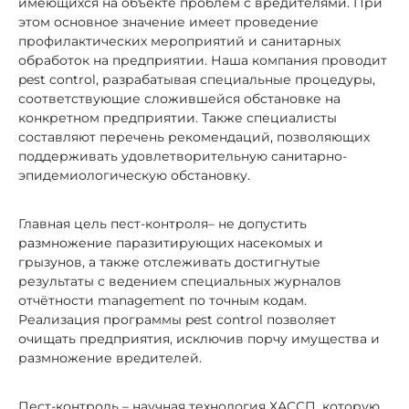
имеющихся на объекте проблем с вредителями. При
При длительном воздействии
этом основное значение имеет проведение
нарушается жизнедеятельность
профилактических мероприятий и санитарных
обработок на предприятии. Наша компания проводит
отдельных систем организма
pest control, разрабатывая специальные процедуры,
грызунов, что ведёт к резкому
соответствующие сложившейся обстановке на
сокращению популяции
конкретном предприятии. Также специалисты
составляют перечень рекомендаций, позволяющих
грызунов на прилегающей
поддерживать удовлетворительную санитарно-
территории
эпидемиологическую обстановку.
Не оказывает пагубного влияния
Главная цель пест-контроля– не допустить
на организм человека ввиду
размножение паразитирующих насекомых и
нечувствительности органов
грызунов, а также отслеживать достигнутые
результаты с ведением специальных журналов
восприятия человека к частотам
отчётности management по точным кодам.
выше 20 кГц
Реализация программы pest control позволяет
очищать предприятия, исключив порчу имущества и
Не вызывает помех и сбоев
размножение вредителей.
в работе радиосистем,
телеприёмников, датчиков
Пест-контроль – научная технология ХАССП, которую