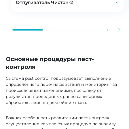
Отпугиватель Чистон-2
Используется для защиты
от грызунов всех бытовых
и производственных помещений
общей площадью до 300 м²
при высоте потолков 3 м
Основные процедуры пест-
Излучает мощные пачки
контроля
ультразвуковых сигналов,
Система pest control подразумевает выполнение
что способствует запуску
определённого перечня действий и мониторинг за
поведенческих реакций
происходящими изменениями, поскольку от
результатов проведённых ранее санитарных
самосохранения и приводит
обработок зависят дальнейшие шаги.
к бегству животных
с защищаемой территории
Важная особенность реализации пест-контроля –
и её дальнейшему избеганию
осуществление комплексных процедур по анализу