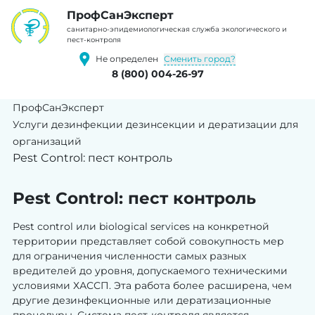
ПрофCанЭксперт
cанитарно-эпидемиологическая служба экологического и
пест-контроля
Сменить город?
Не определен
8 (800) 004-26-97
ПрофСанЭксперт
Услуги дезинфекции дезинсекции и дератизации для
организаций
Pest Control: пест контроль
Pest Control: пест контроль
Рest control или biological services на конкретной
территории представляет собой совокупность мер
для ограничения численности самых разных
вредителей до уровня, допускаемого техническими
условиями ХАССП. Эта работа более расширена, чем
другие дезинфекционные или дератизационные