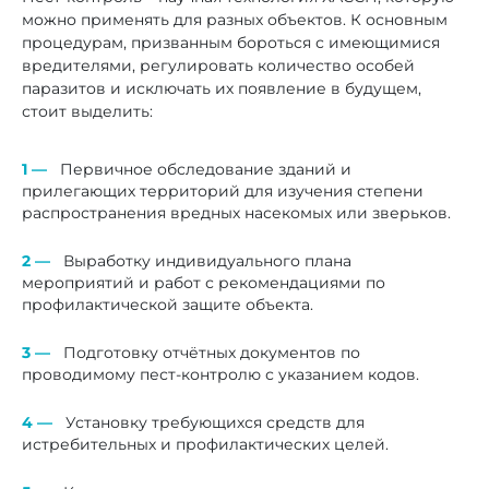
противодымных
можно применять для разных объектов. К основным
процедурам, призванным бороться с имеющимися
и противопожарных
вредителями, регулировать количество особей
сигнализаций
паразитов и исключать их появление в будущем,
стоит выделить:
Соответствует требованиям
ТУ 6398–001–77185814–
Первичное обследование зданий и
2006 и исполнению
прилегающих территорий для изучения степени
УХЛ 3.1 по ГОСТ 15150–69
распространения вредных насекомых или зверьков.
Продолжительность работы
Выработку индивидуального плана
мероприятий и работ с рекомендациями по
не ограничена
профилактической защите объекта.
Подготовку отчётных документов по
проводимому пест-контролю с указанием кодов.
Установку требующихся средств для
истребительных и профилактических целей.