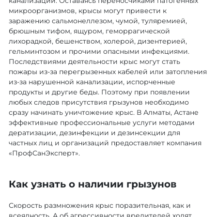
канализации. Оставаясь переносчиками патогенных
микроорганизмов, крысы могут привести к
заражению сальмонеллезом, чумой, туляремией,
брюшным тифом, ящуром, геморрагической
лихорадкой, бешенством, холерой, дизентерией,
гельминтозом и прочими опасными инфекциями.
Последствиями деятельности крыс могут стать
пожары из-за перегрызенных кабелей или затопления
из-за нарушенной канализации, испорченные
продукты и другие беды. Поэтому при появлении
любых следов присутствия грызунов необходимо
сразу начинать уничтожение крыс. В Алматы, Астане
эффективные профессиональные услуги методами
дератизации, дезинфекции и дезинсекции для
частных лиц и организаций предоставляет компания
«ПрофСанЭксперт».
Как узнать о наличии грызунов
Скорость размножения крыс поразительная, как и
всеядность. А об агрессивности вредителей ходят