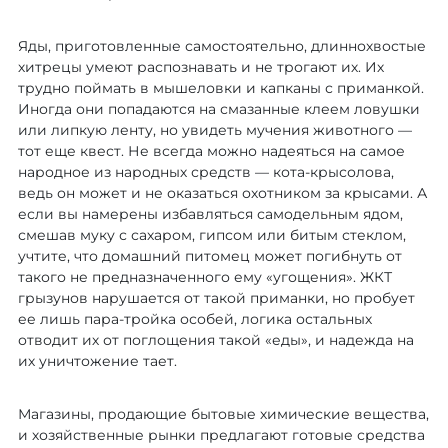
Яды, приготовленные самостоятельно, длиннохвостые
хитрецы умеют распознавать и не трогают их. Их
трудно поймать в мышеловки и капканы с приманкой.
Иногда они попадаются на смазанные клеем ловушки
или липкую ленту, но увидеть мучения животного —
тот еще квест. Не всегда можно надеяться на самое
народное из народных средств — кота-крысолова,
ведь он может и не оказаться охотником за крысами. А
если вы намерены избавляться самодельным ядом,
смешав муку с сахаром, гипсом или битым стеклом,
учтите, что домашний питомец может погибнуть от
такого не предназначенного ему «угощения». ЖКТ
грызунов нарушается от такой приманки, но пробует
ее лишь пара-тройка особей, логика остальных
отводит их от поглощения такой «еды», и надежда на
их уничтожение тает.
Магазины, продающие бытовые химические вещества,
и хозяйственные рынки предлагают готовые средства