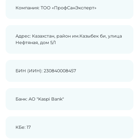
Компания: ТОО «ПрофСанЭксперт»
Адрес: Казахстан, район им.Казыбек би, улица
Нефтяная, дом 5/1
БИН (ИИН): 230840008457
Банк: АО "Kaspi Bank"
КБе: 17