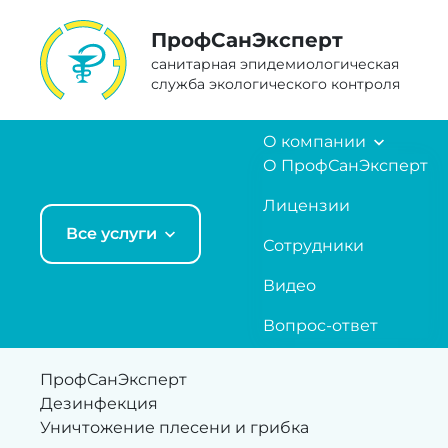
ПрофCанЭксперт
санитарная эпидемиологическая
служба экологического контроля
О компании
О ПрофСанЭксперт
Лицензии
Все услуги
Сотрудники
Видео
Вопрос-ответ
ПрофСанЭксперт
Дезинфекция
Уничтожение плесени и грибка