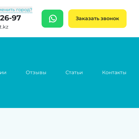
менить город?
-26-97
WhatsApp
Заказать звонок
t.kz
сии
Отзывы
Статьи
Контакты