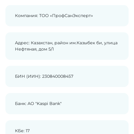
Компания: ТОО «ПрофСанЭксперт»
Адрес: Казахстан, район им.Казыбек би, улица
Нефтяная, дом 5/1
БИН (ИИН): 230840008457
Банк: АО "Kaspi Bank"
КБе: 17