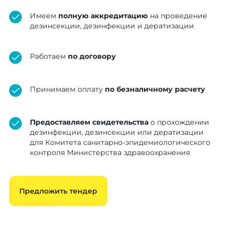
«Государственная корпорация
Имеем
полную аккредитацию
на проведение
«Правительство для граждан»
дезинсекции, дезинфекции и дератизации
контракт на 2 646 900 ₸
Работаем
по договору
Некоммерческое акционерное общество
«Государственная корпорация
Принимаем оплату
по безналичному расчету
«Правительство для граждан»
контракт на 295 000 ₸
Предоставляем свидетельства
о прохождении
дезинфекции, дезинсекции или дератизации
Некоммерческое акционерное общество
для Комитета санитарно-эпидемиологического
«Государственная корпорация
контроля Министерства здравоохранения
«Правительство для граждан»
контракт на 158 000 ₸
Предложить тендер
АО "Kazminerals"