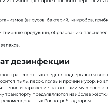
 и их личинок, которые способны переносить 
анизмов (вирусов, бактерий, микробов, грибк
х гниению продукции, образованию плесневело
запахов.
ат дезинфекции
салон транспортных средств подвергаются вн
ится пыль, песок, грязь и прочий мусор, ко в
рязнение и заражение патогенами мусоровозов
му транспорту предъявляются наиболее жёстк
, рекомендованных Роспотребнадзором.