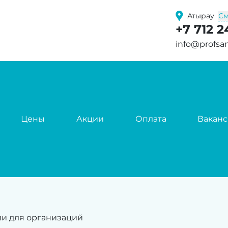
См
Атырау
+7 712 
info@profsa
Цены
Акции
Оплата
Вакан
ии для организаций