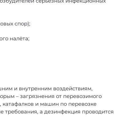
возбудителей серьёзных инфекционных
овых спор);
го налёта;
ешним и внутренним воздействиям,
торым – загрязнения от перевозимого
, катафалков и машин по перевозке
ие требования, а дезинфекция проводится