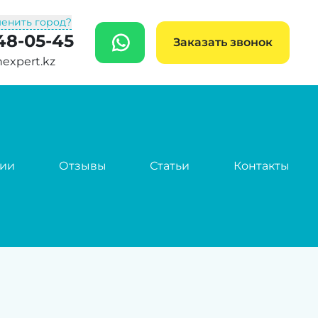
енить город?
248-05-45
WhatsApp
Заказать звонок
nexpert.kz
сии
Отзывы
Статьи
Контакты