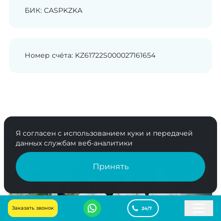
БИК: CASPKZKA
Номер счёта: KZ61722S000027161654
Я согласен с использованием куки и передачей
данных службам веб-аналитики
Принять
Заказать звонок