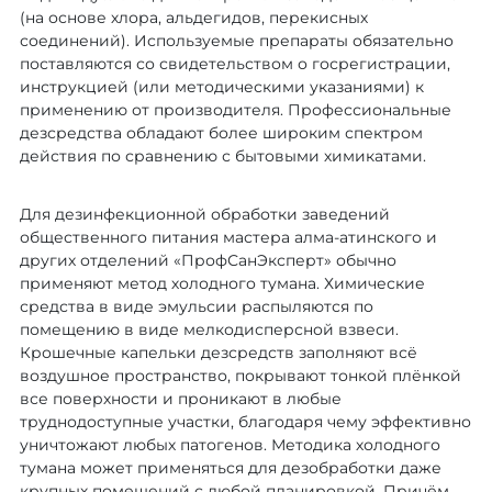
(на основе хлора, альдегидов, перекисных
аптеки, салоны,
соединений). Используемые препараты обязательно
производственные помещения),
поставляются со свидетельством о госрегистрации,
необходимости прохождения
инструкцией (или методическими указаниями) к
применению от производителя. Профессиональные
проверок и аудитов
дезсредства обладают более широким спектром
действия по сравнению с бытовыми химикатами.
Что входит в услугу
Для дезинфекционной обработки заведений
75 000 ₸
общественного питания мастера алма-атинского и
других отделений «ПрофСанЭксперт» обычно
применяют метод холодного тумана. Химические
Оставить заявку
средства в виде эмульсии распыляются по
помещению в виде мелкодисперсной взвеси.
Крошечные капельки дезсредств заполняют всё
воздушное пространство, покрывают тонкой плёнкой
все поверхности и проникают в любые
труднодоступные участки, благодаря чему эффективно
уничтожают любых патогенов. Методика холодного
тумана может применяться для дезобработки даже
крупных помещений с любой планировкой. Причём