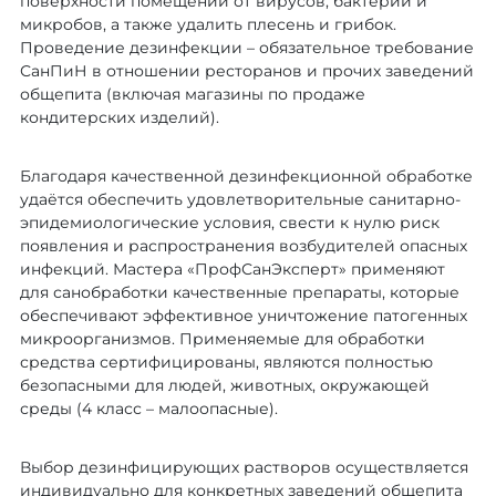
поверхности помещений от вирусов, бактерий и
которая предотвращает повторное
насекомые
микробов, а также удалить плесень и грибок.
Подавляется устойчивость
заражение
Проведение дезинфекции – обязательное требование
и иммунитет у вредителей
СанПиН в отношении ресторанов и прочих заведений
2 этапа обработки, второй выезд
Самая доступная цена на рынке
— подходит даже при повторных
общепита (включая магазины по продаже
50–70% скидка
при сохранении надёжного
кондитерских изделий).
вспышках заражения
качества
Устанавливаются мониторинговые
Подходит для комплексной
Благодаря качественной дезинфекционной обработке
ловушки и станции контроля —
удаётся обеспечить удовлетворительные санитарно-
защиты от насекомых, грызунов,
Что входит в услугу
эпидемиологические условия, свести к нулю риск
отслеживание ситуации
земноводных, диких животных
появления и распространения возбудителей опасных
после обработки
(по согласованию)
инфекций. Мастера «ПрофСанЭксперт» применяют
25 000 ₸
для санобработки качественные препараты, которые
Включены все этапы
обеспечивают эффективное уничтожение патогенных
Что входит в услугу
профилактической
Оставить заявку
микроорганизмов. Применяемые для обработки
и истребительной обработки
средства сертифицированы, являются полностью
безопасными для людей, животных, окружающей
50 000 ₸
среды (4 класс – малоопасные).
Рекомендуется при высокой
степени заражения, сложных
Оставить заявку
Выбор дезинфицирующих растворов осуществляется
объектах (рестораны, склады,
индивидуально для конкретных заведений общепита