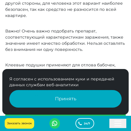
другой стороны, для человека этот вариант наиболее
безопасен, так как средство не разносится по всей
квартире.
Важно! Очень важно подобрать препарат,
соответствующий характеристикам заражения, также
значение имеет качество обработки. Нельзя оставлять
без внимания ни одну поверхность.
Клеевые подушки применяют для отлова бабочек,
правда, они не являются основным средством
уничтожения, а скорее нужны для осуществления
Я согласен с использованием куки и передачей
контроля качества обработки. Самое важное, что
данных службам веб-аналитики
таким образом удаётся вывести самок способных
вывести потомство.
Принять
Заказать звонок
Некогда читать? Ответим на все вопросы