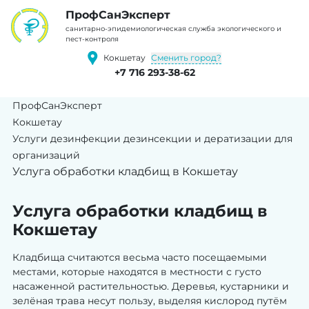
ПрофCанЭксперт
cанитарно-эпидемиологическая служба экологического и
пест-контроля
Сменить город?
Кокшетау
+7 716 293-38-62
ПрофСанЭксперт
Кокшетау
Услуги дезинфекции дезинсекции и дератизации для
организаций
Услуга обработки кладбищ в Кокшетау
Услуга обработки кладбищ в
Кокшетау
Кладбища считаются весьма часто посещаемыми
местами, которые находятся в местности с густо
насаженной растительностью. Деревья, кустарники и
зелёная трава несут пользу, выделяя кислород путём