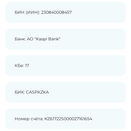
БИН (ИИН): 230840008457
Банк: АО "Kaspi Bank"
КБе: 17
БИК: CASPKZKA
Номер счёта: KZ61722S000027161654