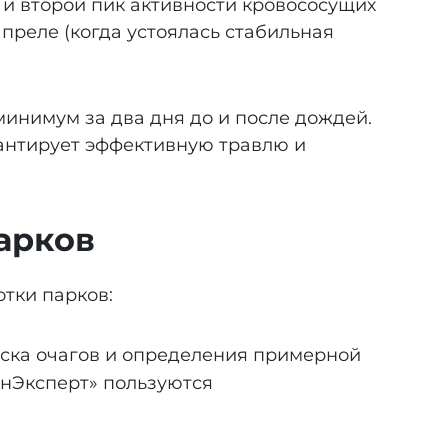
 и второй пик активности кровососущих
преле (когда устоялась стабильная
нимум за два дня до и после дождей.
рантирует эффективную травлю и
арков
тки парков:
иска очагов и определения примерной
анЭксперт» пользуются