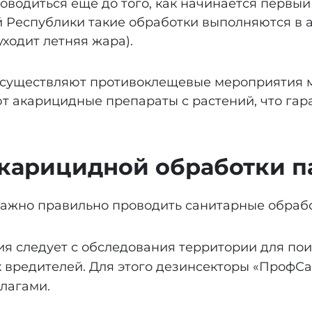
одиться ещё до того, как начинается первый
 Республики такие обработки выполняются в а
уходит летняя жара).
существляют противоклещевые мероприятия ми
ют акарицидные препараты с растений, что га
карицидной обработки п
ажно правильно проводить санитарные обрабо
я следует с обследования территории для по
 вредителей. Для этого дезинсекторы «ПрофС
лагами.