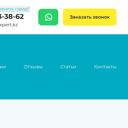
менить город?
3-38-62
WhatsApp
Заказать звонок
xpert.kz
сии
Отзывы
Статьи
Контакты