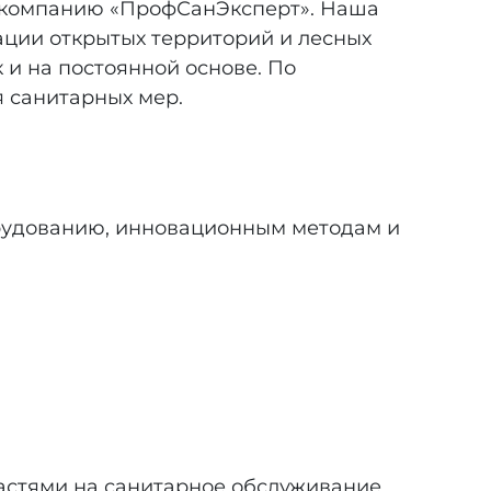
 в компанию «ПрофСанЭксперт». Наша
ации открытых территорий и лесных
 и на постоянной основе. По
я санитарных мер.
рудованию, инновационным методам и
астями на санитарное обслуживание