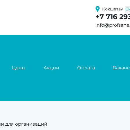
С
Кокшетау
+7 716 29
info@profsane
Цены
Акции
Оплата
Вакан
ии для организаций