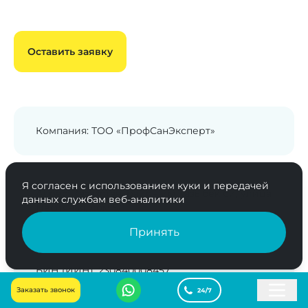
Оставить заявку
Компания: ТОО «ПрофСанЭксперт»
Я согласен с использованием куки и передачей
Адрес: Казахстан, район им.Казыбек би, улица
данных службам веб-аналитики
Нефтяная, дом 5/1
Принять
БИН (ИИН): 230840008457
Заказать звонок