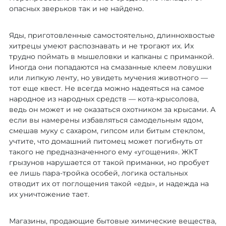
опасных зверьков так и не найдено.
Яды, приготовленные самостоятельно, длиннохвостые
хитрецы умеют распознавать и не трогают их. Их
трудно поймать в мышеловки и капканы с приманкой.
Иногда они попадаются на смазанные клеем ловушки
или липкую ленту, но увидеть мучения животного —
тот еще квест. Не всегда можно надеяться на самое
народное из народных средств — кота-крысолова,
ведь он может и не оказаться охотником за крысами. А
если вы намерены избавляться самодельным ядом,
смешав муку с сахаром, гипсом или битым стеклом,
учтите, что домашний питомец может погибнуть от
такого не предназначенного ему «угощения». ЖКТ
грызунов нарушается от такой приманки, но пробует
ее лишь пара-тройка особей, логика остальных
отводит их от поглощения такой «еды», и надежда на
их уничтожение тает.
Магазины, продающие бытовые химические вещества,