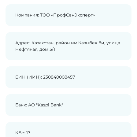
Компания: ТОО «ПрофСанЭксперт»
Адрес: Казахстан, район им.Казыбек би, улица
Нефтяная, дом 5/1
БИН (ИИН): 230840008457
Банк: АО "Kaspi Bank"
КБе: 17