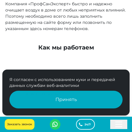
Компания «ПрофСанЭксперт» быстро и надежно
очищает воздух в доме от любых неприятных влияний.
Поэтому необходимо всего лишь заполнить
размещенную на сайте форму или позвонить по
указанным здесь номерам телефонов.
Как мы работаем
01
Я согласен с использованием куки и передачей
данных службам веб-аналитики
Вы отправляете заявку на сайте или звоните по
номеру
8 (800) 004-26-97
Принять
02
Согласовываем дату и время выезда
Заказать звонок
специалиста, выезд на следующий день