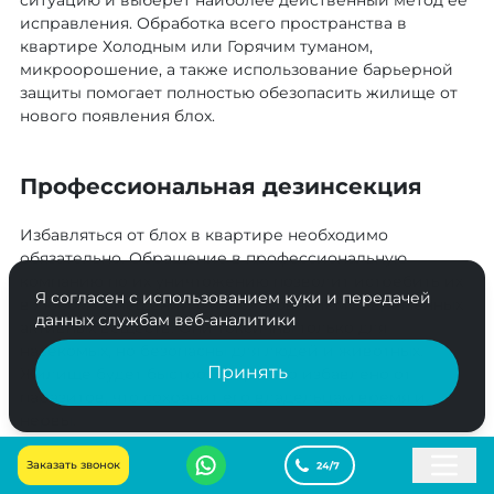
исправления. Обработка всего пространства в
квартире Холодным или Горячим туманом,
микроорошение, а также использование барьерной
защиты помогает полностью обезопасить жилище от
нового появления блох.
Профессиональная дезинсекция
Избавляться от блох в квартире необходимо
обязательно. Обращение в профессиональную
компанию по их уничтожению позволит истребить их
Я согласен с использованием куки и передачей
в любом помещении с использованием современных
данных службам веб-аналитики
активных веществ. Они токсичны только для
насекомых, но безопасны для людей и животных.
Принять
Жилище будет быстро и надежно избавлено от
паразитов, что сохранит его владельцам время и
нервы.
Заказать звонок
Дезинсекция осуществляется с использованием