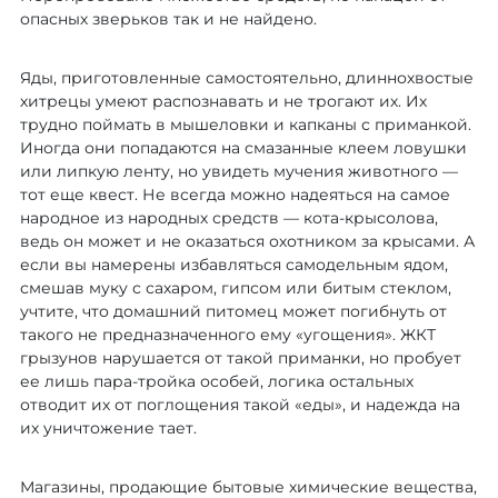
опасных зверьков так и не найдено.
Яды, приготовленные самостоятельно, длиннохвостые
хитрецы умеют распознавать и не трогают их. Их
трудно поймать в мышеловки и капканы с приманкой.
Иногда они попадаются на смазанные клеем ловушки
или липкую ленту, но увидеть мучения животного —
тот еще квест. Не всегда можно надеяться на самое
народное из народных средств — кота-крысолова,
ведь он может и не оказаться охотником за крысами. А
если вы намерены избавляться самодельным ядом,
смешав муку с сахаром, гипсом или битым стеклом,
учтите, что домашний питомец может погибнуть от
такого не предназначенного ему «угощения». ЖКТ
грызунов нарушается от такой приманки, но пробует
ее лишь пара-тройка особей, логика остальных
отводит их от поглощения такой «еды», и надежда на
их уничтожение тает.
Магазины, продающие бытовые химические вещества,