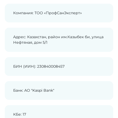
Компания: ТОО «ПрофСанЭксперт»
Адрес: Казахстан, район им.Казыбек би, улица
Нефтяная, дом 5/1
БИН (ИИН): 230840008457
Банк: АО "Kaspi Bank"
КБе: 17