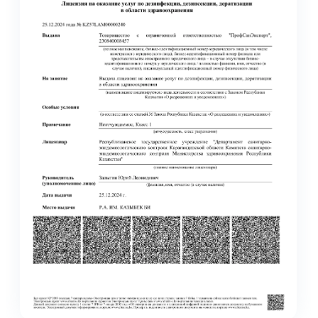
АО "Алтын Алмас" ГОК Аксу
контракт на 3 208 152 ₸
АО "Алтын Алмас" Пустынное
контракт на 6 095 555 ₸
АО "Алтын Алмас" ГОК Акбакай
контракт на 5 972 098 ₸
ТОО "Казахалтын Technology"
контракт на 200 000 ₸
ТОО "Казахалтын Technology"
контракт на 200 000 ₸