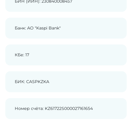
БИН (ИИН): 230840008457
Банк: АО "Kaspi Bank"
КБе: 17
БИК: CASPKZKA
Номер счёта: KZ61722S000027161654