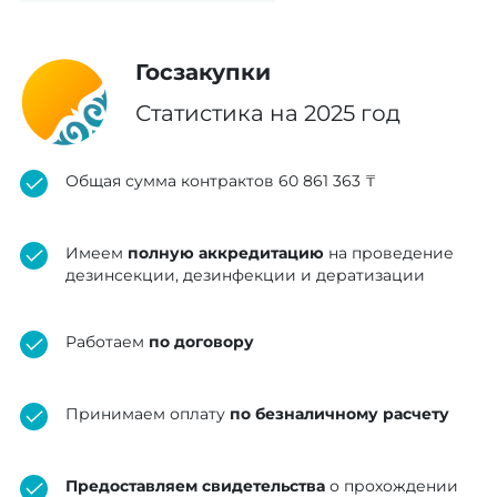
Акционерное общество "Научно-
Госзакупки
исследовательский институт кардиологии и
внутренних болезней"
Статистика на 2025 год
контракт на 4 499 900 ₸
Общая сумма контрактов 60 861 363 ₸
Некоммерческое акционерное общество
«Государственная корпорация
Имеем
полную аккредитацию
на проведение
«Правительство для граждан»
дезинсекции, дезинфекции и дератизации
контракт на 2 646 900 ₸
Работаем
по договору
Некоммерческое акционерное общество
«Государственная корпорация
Принимаем оплату
по безналичному расчету
«Правительство для граждан»
контракт на 295 000 ₸
Предоставляем свидетельства
о прохождении