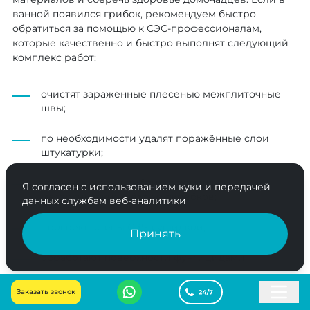
ванной появился грибок, рекомендуем быстро
обратиться за помощью к СЭС-профессионалам,
которые качественно и быстро выполнят следующий
комплекс работ:
очистят заражённые плесенью межплиточные
швы;
по необходимости удалят поражённые слои
штукатурки;
устранят очаги грибниц с помощью
Я согласен с использованием куки и передачей
металлических щёток и скребков;
данных службам веб-аналитики
прогреют стены СВЧ-сушилкой;
Принять
обработают поверхности фунгицидами;
проведут дезинфекцию ванной холодным
Заказать звонок
туманом.