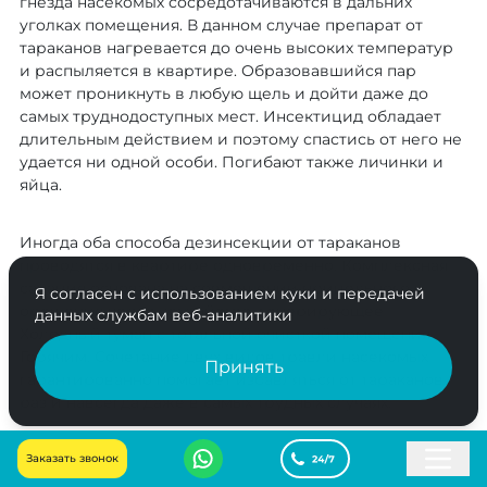
гнезда насекомых сосредотачиваются в дальних
уголках помещения. В данном случае препарат от
тараканов нагревается до очень высоких температур
и распыляется в квартире. Образовавшийся пар
может проникнуть в любую щель и дойти даже до
самых труднодоступных мест. Инсектицид обладает
длительным действием и поэтому спастись от него не
удается ни одной особи. Погибают также личинки и
яйца.
Иногда оба способа дезинсекции от тараканов
проводятся в квартире одновременно. Комплексная
санация основана на совмещении прицельного
Я согласен с использованием куки и передачей
орошения через устройство, генерирующее
данных службам веб-аналитики
Холодный туман с тотальной очисткой помещения
Горячим. Сочетание двух видов травли насекомых
Принять
гарантированно помогает избавляться от тараканов
раз и навсегда даже в самых трудных случаях.
Заказать звонок
Почему мы?