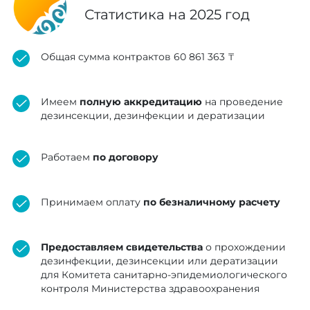
внутренних болезней"
Статистика на 2025 год
контракт на 4 499 900 ₸
Общая сумма контрактов 60 861 363 ₸
Некоммерческое акционерное общество
«Государственная корпорация
Имеем
полную аккредитацию
на проведение
«Правительство для граждан»
дезинсекции, дезинфекции и дератизации
контракт на 2 646 900 ₸
Работаем
по договору
Некоммерческое акционерное общество
«Государственная корпорация
Принимаем оплату
по безналичному расчету
«Правительство для граждан»
контракт на 295 000 ₸
Предоставляем свидетельства
о прохождении
дезинфекции, дезинсекции или дератизации
Некоммерческое акционерное общество
для Комитета санитарно-эпидемиологического
«Государственная корпорация
контроля Министерства здравоохранения
«Правительство для граждан»