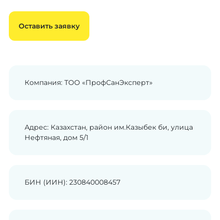
Оставить заявку
Компания: ТОО «ПрофСанЭксперт»
Адрес: Казахстан, район им.Казыбек би, улица
Нефтяная, дом 5/1
БИН (ИИН): 230840008457